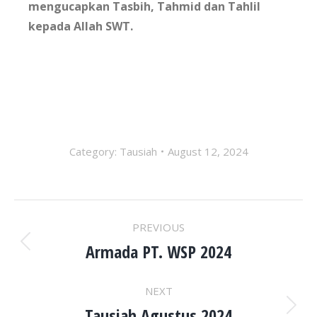
mengucapkan Tasbih, Tahmid dan Tahlil
kepada Allah SWT.
Category:
Tausiah
August 12, 2024
ALBUM
PREVIOUS
NAVIGATION
Armada PT. WSP 2024
Previous
album:
NEXT
Tausiah Agustus 2024
Next