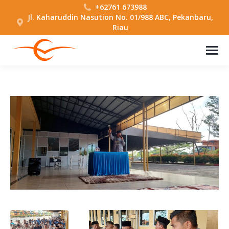
+62761 673988
Jl. Kaharuddin Nasution No. 01/988 ABC, Pekanbaru,
Riau