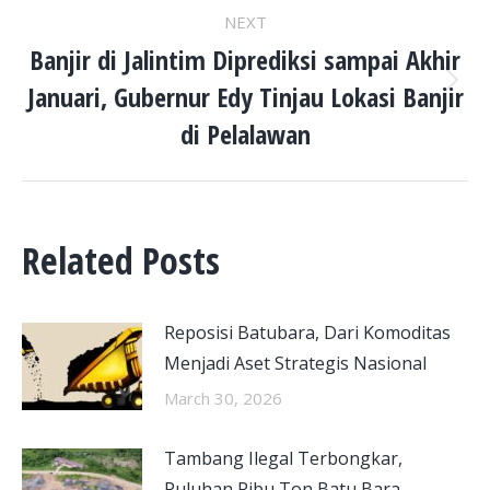
NEXT
Banjir di Jalintim Diprediksi sampai Akhir
Januari, Gubernur Edy Tinjau Lokasi Banjir
Next
post:
di Pelalawan
Related Posts
Reposisi Batubara, Dari Komoditas
Menjadi Aset Strategis Nasional
March 30, 2026
Tambang Ilegal Terbongkar,
Puluhan Ribu Ton Batu Bara