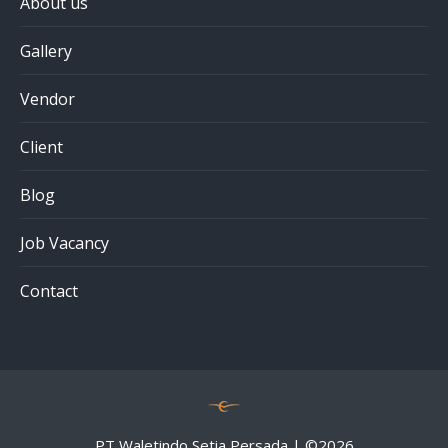
About us
Gallery
Vendor
Client
Blog
Job Vacancy
Contact
PT Waletindo Setia Persada | ©
2026