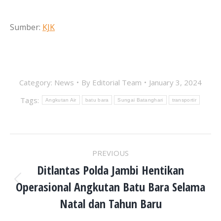
Sumber:
KJK
Category:
News
By
Editorial Team
January 3, 2024
Tags:
Angkutan Air
batu bara
Sungai Batanghari
transportir
POST
PREVIOUS
NAVIGATION
Ditlantas Polda Jambi Hentikan
Operasional Angkutan Batu Bara Selama
Previous
post:
Natal dan Tahun Baru