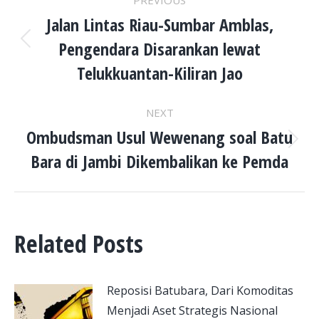
PREVIOUS
NAVIGATION
Jalan Lintas Riau-Sumbar Amblas,
Pengendara Disarankan lewat
Previous
post:
Telukkuantan-Kiliran Jao
NEXT
Ombudsman Usul Wewenang soal Batu
Next
Bara di Jambi Dikembalikan ke Pemda
post:
Related Posts
Reposisi Batubara, Dari Komoditas
Menjadi Aset Strategis Nasional