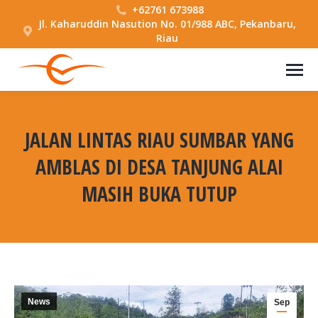
+62761 673988
Jl. Kaharuddin Nasution No. 01/988 ABC, Pekanbaru,
Riau
JALAN LINTAS RIAU SUMBAR YANG
AMBLAS DI DESA TANJUNG ALAI
MASIH BUKA TUTUP
You are here:
News
Sep