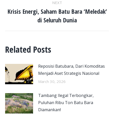
NEXT
Krisis Energi, Saham Batu Bara ‘Meledak’
Next
di Seluruh Dunia
post:
Related Posts
Reposisi Batubara, Dari Komoditas
Menjadi Aset Strategis Nasional
March 30, 2026
Tambang Ilegal Terbongkar,
Puluhan Ribu Ton Batu Bara
Diamankan!