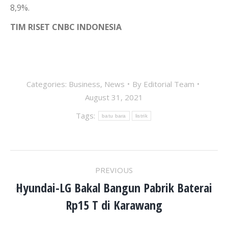
8,9%.
TIM RISET CNBC INDONESIA
Categories:
Business
,
News
By
Editorial Team
August 31, 2021
Tags:
batu bara
listrik
POST
PREVIOUS
NAVIGATION
Hyundai-LG Bakal Bangun Pabrik Baterai
Previous
Rp15 T di Karawang
post: