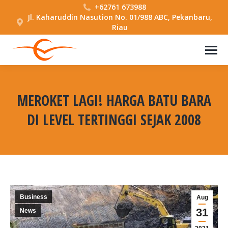
+62761 673988
Jl. Kaharuddin Nasution No. 01/988 ABC, Pekanbaru,
Riau
MEROKET LAGI! HARGA BATU BARA
DI LEVEL TERTINGGI SEJAK 2008
You are here:
Business
Aug
31
News