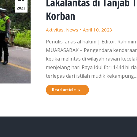
Lakalantas di Tanjab
2023
Korban
Aktivitas
,
News
April 10, 2023
Penulis: anas al hakim | Editor: Rahimi
MUARASABAK – Pengendara kendaraan r
ketika melintas di wilayah rawan kecel
menjelang hari Raya Idul fitri 1444 hijr
terlepas dari istilah mudik kekampung
Read article