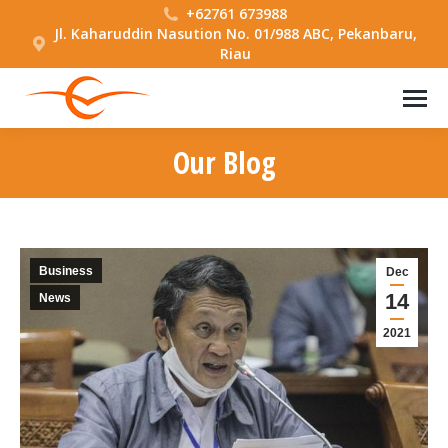
+62761 673988
Jl. Kaharuddin Nasution No. 01/988 ABC, Pekanbaru,
Riau
Our Blog
You are here:
Business
Dec
14
News
2021