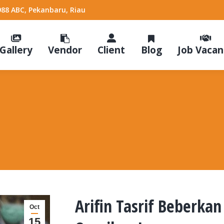
988 ABC, Pekanbaru, Riau
Gallery
Vendor
Client
Blog
Job Vacan
Arifin Tasrif Beberka
Oct
15