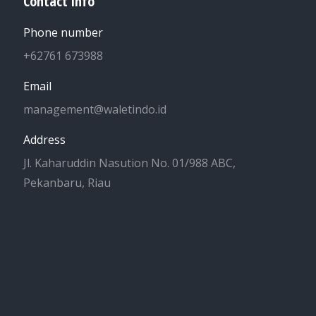
Contact info
Phone number
+62761 673988
Email
management@waletindo.id
Address
Jl. Kaharuddin Nasution No. 01/988 ABC,
Pekanbaru, Riau