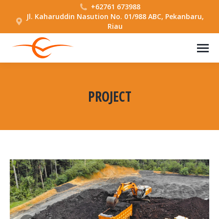
+62761 673988
Jl. Kaharuddin Nasution No. 01/988 ABC, Pekanbaru,
Riau
PROJECT
You are here: