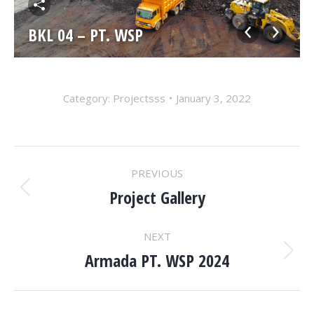
BKL 04 – PT. WSP
Category:
Projectsss
January 3, 2022
ALBUM
PREVIOUS
NAVIGATION
Project Gallery
Previous
album:
NEXT
Armada PT. WSP 2024
Next
album: