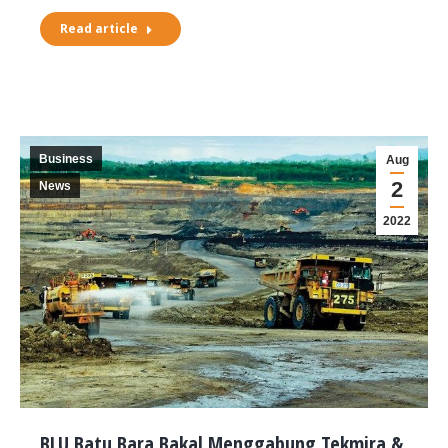
Read article
Business
Aug
2
News
2022
BLU Batu Bara Bakal Menggabung Tekmira &