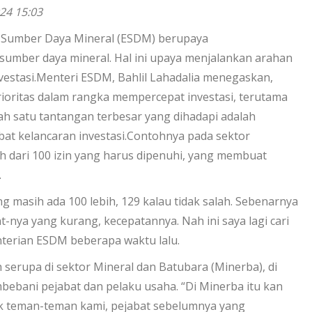
24 15:03
 Sumber Daya Mineral (ESDM) berupaya
sumber daya mineral. Hal ini upaya menjalankan arahan
vestasi.Menteri ESDM, Bahlil Lahadalia menegaskan,
rioritas dalam rangka mempercepat investasi, terutama
h satu tantangan terbesar yang dihadapi adalah
bat kelancaran investasi.Contohnya pada sektor
ih dari 100 izin yang harus dipenuhi, yang membuat
.
g masih ada 100 lebih, 129 kalau tidak salah. Sebenarnya
nt-nya yang kurang, kecepatannya. Nah ini saya lagi cari
enterian ESDM beberapa waktu lalu.
h serupa di sektor Mineral dan Batubara (Minerba), di
ebani pejabat dan pelaku usaha. “Di Minerba itu kan
yak teman-teman kami, pejabat sebelumnya yang