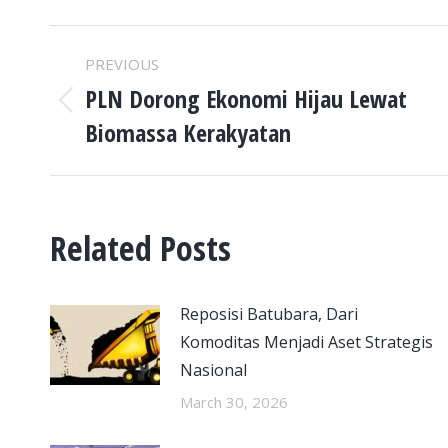
POST
PREVIOUS
NAVIGATION
PLN Dorong Ekonomi Hijau Lewat
Previous
Biomassa Kerakyatan
post:
Related Posts
Reposisi Batubara, Dari
Komoditas Menjadi Aset Strategis
Nasional
March 30, 2026