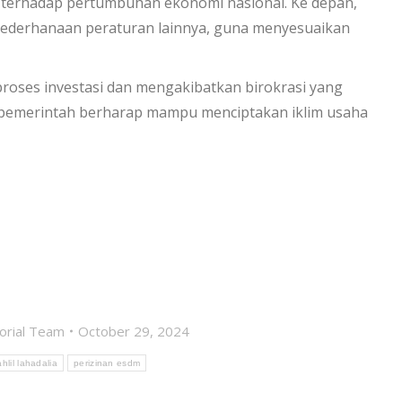
i terhadap pertumbuhan ekonomi nasional. Ke depan,
yederhanaan peraturan lainnya, guna menyesuaikan
roses investasi dan mengakibatkan birokrasi yang
, pemerintah berharap mampu menciptakan iklim usaha
torial Team
October 29, 2024
hlil lahadalia
perizinan esdm