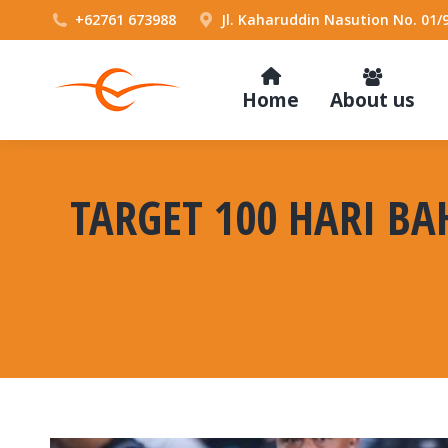
+62761 673988
Jl. Kaharuddin Nasution No. 01/
Home
About us
TARGET 100 HARI BA