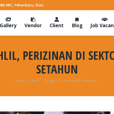
988 ABC, Pekanbaru, Riau
Gallery
Vendor
Client
Blog
Job Vacan
HLIL, PERIZINAN DI SEK
SETAHUN
You are here:
Home
News
Target 100 Hari Bahlil, Perizinan…